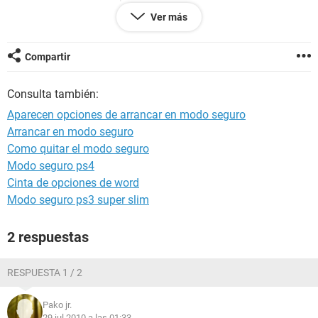
permite instalar no c k hacer ya intente todas las respuestas
Ver más
k habian en este foro y no he podido x favor !!!!AYUDA!!!!
Compartir
Consulta también:
Aparecen opciones de arrancar en modo seguro
Arrancar en modo seguro
Como quitar el modo seguro
Modo seguro ps4
Cinta de opciones de word
Modo seguro ps3 super slim
2 respuestas
RESPUESTA 1 / 2
Pako jr.
29 jul 2010 a las 01:33