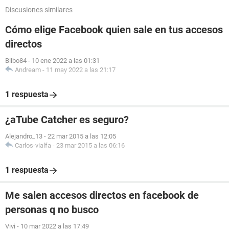
Discusiones similares
Cómo elige Facebook quien sale en tus accesos
directos
Bilbo84
-
10 ene 2022 a las 01:31
Andream
-
11 may 2022 a las 21:17
1 respuesta
¿aTube Catcher es seguro?
Alejandro_13
-
22 mar 2015 a las 12:05
Carlos-vialfa
-
23 mar 2015 a las 06:16
1 respuesta
Me salen accesos directos en facebook de
personas q no busco
Vivi
-
10 mar 2022 a las 17:49