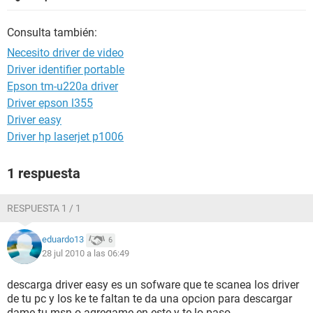
Consulta también:
Necesito driver de video
Driver identifier portable
Epson tm-u220a driver
Driver epson l355
Driver easy
Driver hp laserjet p1006
1 respuesta
RESPUESTA 1 / 1
eduardo13
6
28 jul 2010 a las 06:49
descarga driver easy es un sofware que te scanea los driver
de tu pc y los ke te faltan te da una opcion para descargar
dame tu msn o agregame en este y te lo paso