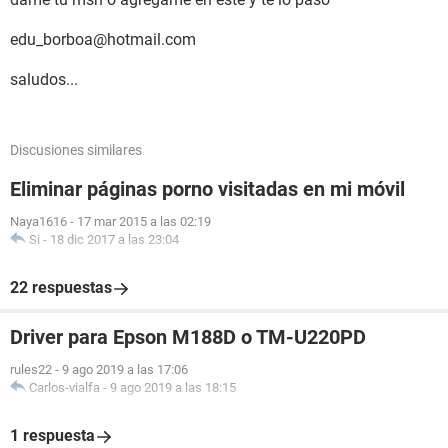
edu_borboa@hotmail.com
saludos...
Discusiones similares
Eliminar páginas porno visitadas en mi móvil
Naya1616
-
17 mar 2015 a las 02:19
Si
-
18 dic 2017 a las 23:04
22 respuestas
Driver para Epson M188D o TM-U220PD
rules22
-
9 ago 2019 a las 17:06
Carlos-vialfa
-
9 ago 2019 a las 18:15
1 respuesta