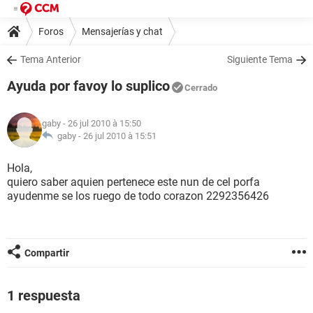
Foros
Mensajerías y chat
Tema Anterior
Siguiente Tema
Ayuda por favoy lo suplico
Cerrado
gaby
- 26 jul 2010 à 15:50
gaby -
26 jul 2010 à 15:51
Hola,
quiero saber aquien pertenece este nun de cel porfa
ayudenme se los ruego de todo corazon 2292356426
Compartir
1 respuesta