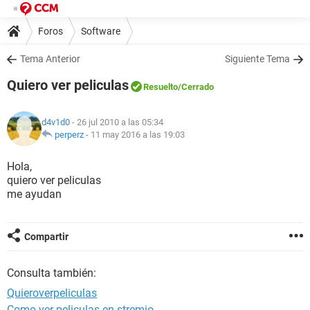
Foros
Software
Tema Anterior
Siguiente Tema
Quiero ver peliculas
Resuelto
/Cerrado
d4v1d0
- 26 jul 2010 a las 05:34
perperz
-
11 may 2016 a las 19:03
Hola,
quiero ver peliculas
me ayudan
Compartir
Consulta también:
Quieroverpeliculas
Como ver peliculas en stremio