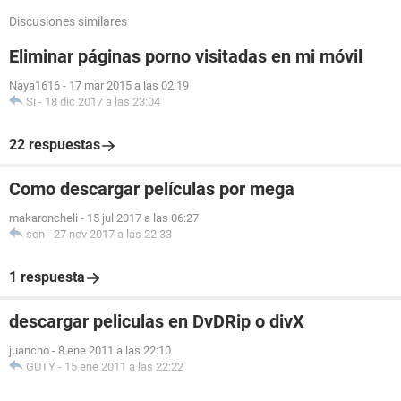
Discusiones similares
Eliminar páginas porno visitadas en mi móvil
Naya1616
-
17 mar 2015 a las 02:19
Si
-
18 dic 2017 a las 23:04
22 respuestas
Como descargar películas por mega
makaroncheli
-
15 jul 2017 a las 06:27
son
-
27 nov 2017 a las 22:33
1 respuesta
descargar peliculas en DvDRip o divX
juancho
-
8 ene 2011 a las 22:10
GUTY
-
15 ene 2011 a las 22:22