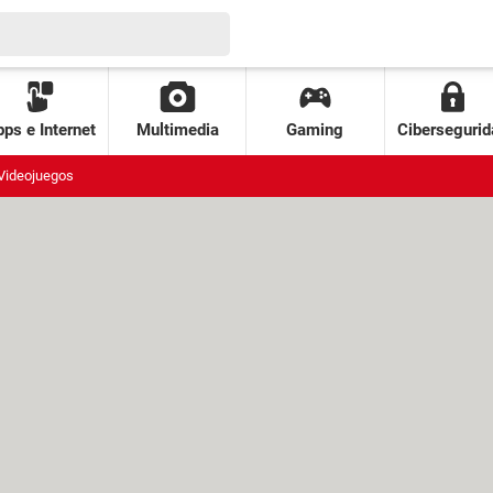
ps e Internet
Multimedia
Gaming
Cibersegurid
Videojuegos