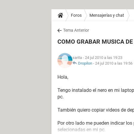
Foros
Mensajerías y chat
Tema Anterior
COMO GRABAR MUSICA DE 
sarita
- 24 jul 2010 a las 19:23
Dropilon
-
24 jul 2010 a las 19:56
Hola,
Tengo instalado el nero en mi lapto
pc.
También quiero copiar videos de dep
Por otro lado me pueden indicar lo
selecionadas en mi pc.