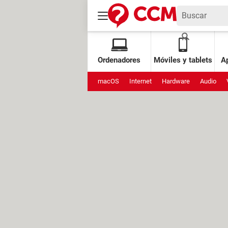
Ordenadores
Móviles y tablets
Ap
macOS
Internet
Hardware
Audio