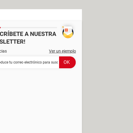
SCRÍBETE A NUESTRA
SLETTER!
cias
Ver un ejemplo