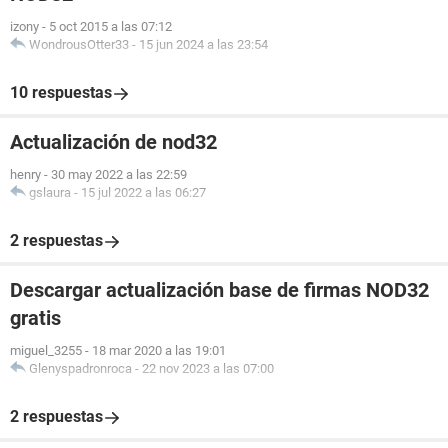
izony
-
5 oct 2015 a las 07:12
WondrousOtter33
-
15 jun 2024 a las 23:54
10 respuestas
Actualización de nod32
henry
-
30 may 2022 a las 22:59
gslaura
-
15 jul 2022 a las 06:27
2 respuestas
Descargar actualización base de firmas NOD32
gratis
miguel_3255
-
18 mar 2020 a las 19:01
Glenyspadronroca
-
22 nov 2023 a las 07:00
2 respuestas