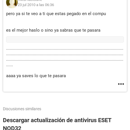
23 jul 2010 a las 06:36
pero ya si te veo a ti que estas pegado en el compu
es el mejor haslo o sino ya sabras que te pasara
.....................................................................................................
.....................................................................................................
.....................................................................................................
......
aaaa ya saves lo que te pasara
Discusiones similares
Descargar actualización de antivirus ESET
NOD32