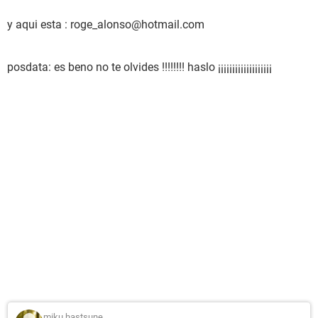
y aqui esta : roge_alonso@hotmail.com
posdata: es beno no te olvides !!!!!!!! haslo ¡¡¡¡¡¡¡¡¡¡¡¡¡¡¡¡¡¡¡
miku hastsune