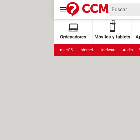
Ordenadores
Móviles y tablets
Ap
macOS
Internet
Hardware
Audio