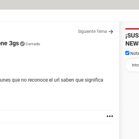
Siguiente Tema
¡SU
one 3gs
NEW
Cerrado
Noti
tunes que no reconoce el url saben que significa