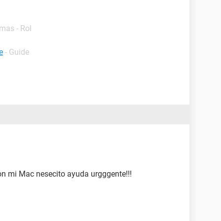
mas - Rol
e
- Guide
on mi Mac nesecito ayuda urgggente!!!