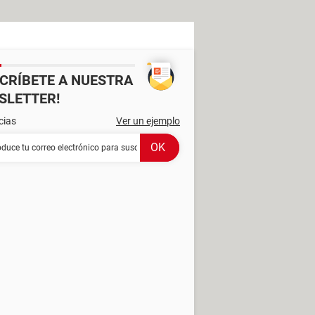
SCRÍBETE A NUESTRA
SLETTER!
cias
Ver un ejemplo