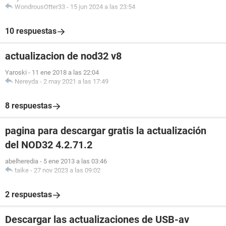
WondrousOtter33
-
15 jun 2024 a las 23:54
10 respuestas
actualizacion de nod32 v8
Yaroski
-
11 ene 2018 a las 22:04
Nereyda
-
2 may 2021 a las 17:49
8 respuestas
pagina para descargar gratis la actualización
del NOD32 4.2.71.2
abelheredia
-
5 ene 2013 a las 03:46
taike
-
27 nov 2023 a las 09:02
2 respuestas
Descargar las actualizaciones de USB-av