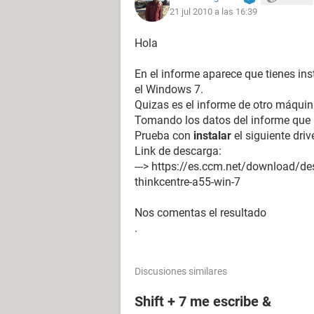
21 jul 2010 a las 16:39
Puerto de comunicación ZTE Diagno
Puerto de comunicación Puerto de 
Hola
Monitor
En el informe aparece que tienes ins
Placa de video Familia Intel(R) 94
el Windows 7.
1.0) (256 MB)
Quizas es el informe de otro máqui
Aceleradora 3D Intel GMA 3000
Tomando los datos del informe que 
Prueba con
instalar
el siguiente dri
Multimedia
Link de descarga:
Placa de sonido Analog Devices AD1
---> https://es.ccm.net/download/de
Controller [A-1]
thinkcentre-a55-win-7
Nos comentas el resultado
.
Discusiones similares
Shift + 7 me escribe &