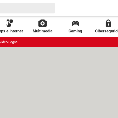
ps e Internet
Multimedia
Gaming
Cibersegurid
Videojuegos