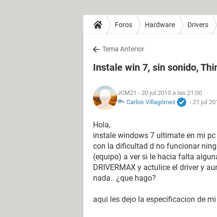
Foros
Hardware
Drivers
Tema Anterior
Instale win 7, sin sonido, T
JCM21
- 20 jul 2010 a las 21:00
Carlos Villagómez
-
21 jul 20
Hola,
instale windows 7 ultimate en mi pc 
con la dificultad d no funcionar ning
(equipo) a ver si le hacia falta alg
DRIVERMAX y actulice el driver y aun
nada.. ¿que hago?
aqui les dejo la especificacion de mi