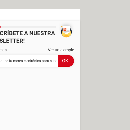
SCRÍBETE A NUESTRA
SLETTER!
cias
Ver un ejemplo