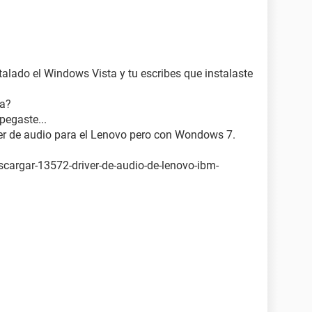
stics Interface (COM8)
impresora ECP (LPT1)
talado el Windows Vista y tu escribes que instalaste
6GZ Express Chipset (Microsoft Corporation - WDDM
na?
pegaste...
ver de audio para el Lenovo pero con Wondows 7.
986A @ Intel 82801GB ICH7 - High Definition Audio
scargar-13572-driver-de-audio-de-lenovo-ibm-