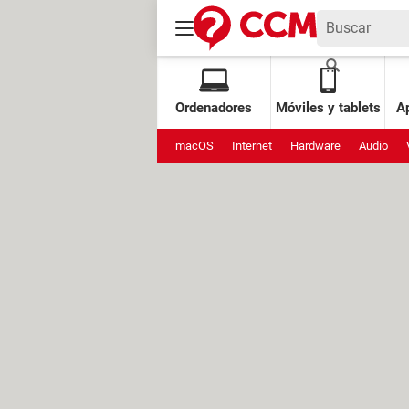
Ordenadores
Móviles y tablets
Ap
macOS
Internet
Hardware
Audio