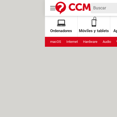
Ordenadores
Móviles y tablets
Ap
macOS
Internet
Hardware
Audio