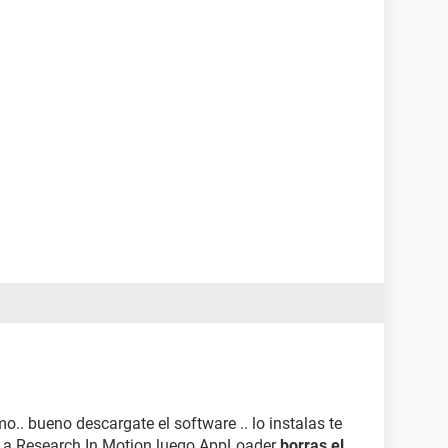
. bueno descargate el software .. lo instalas te
o a Research In Motion luego AppLoader
borras el