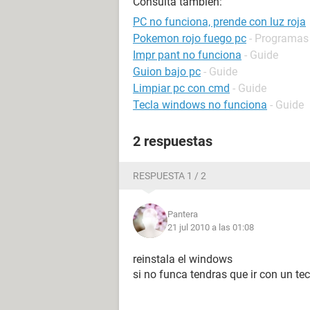
Consulta también:
PC no funciona, prende con luz roja
Pokemon rojo fuego pc
- Programas 
Impr pant no funciona
- Guide
Guion bajo pc
- Guide
Limpiar pc con cmd
- Guide
Tecla windows no funciona
- Guide
2 respuestas
RESPUESTA 1 / 2
Pantera
21 jul 2010 a las 01:08
reinstala el windows
si no funca tendras que ir con un te