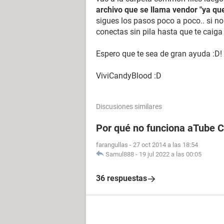
archivo que se llama vendor "ya qu
sigues los pasos poco a poco.. si no 
conectas sin pila hasta que te caiga
Espero que te sea de gran ayuda :D!
ViviCandyBlood :D
Discusiones similares
Por qué no funciona aTube 
farangullas
-
27 oct 2014 a las 18:54
Samul888
-
19 jul 2022 a las 00:05
36 respuestas