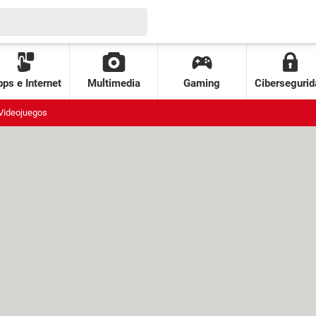
ps e Internet
Multimedia
Gaming
Cibersegurid
Videojuegos