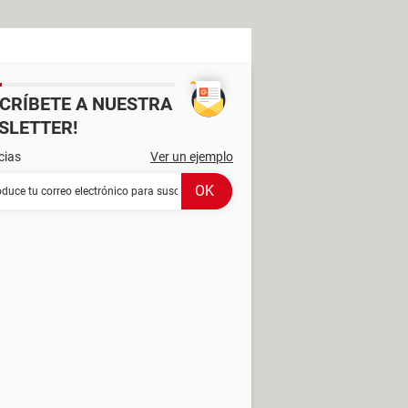
SCRÍBETE A NUESTRA
SLETTER!
cias
Ver un ejemplo