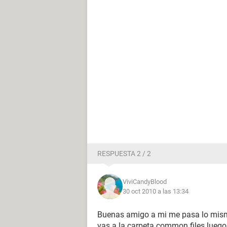
RESPUESTA 2 / 2
ViviCandyBlood
30 oct 2010 a las 13:34
Buenas amigo a mi me pasa lo mismo.
vas a la carpeta common files lueg