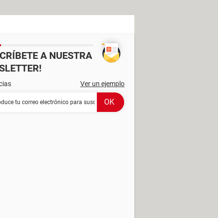
SCRÍBETE A NUESTRA
SLETTER!
cias
Ver un ejemplo