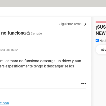
Siguiente Tema
¡SU
 no funciona
NEW
Cerrado
Noti
10 a las 16:32
 mi camara no funsiona descarga un driver y aun
vers espesificamente tengo k descargar se los
nciona