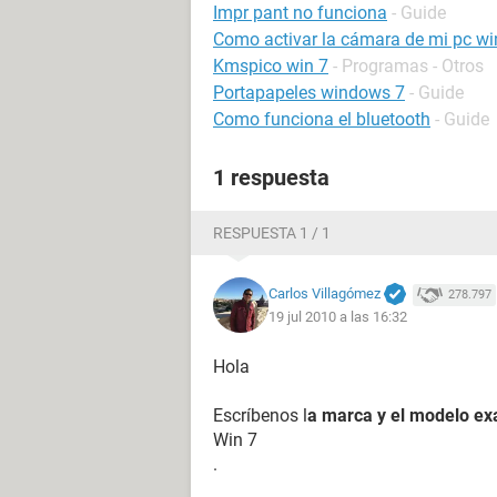
Impr pant no funciona
- Guide
Como activar la cámara de mi pc w
Kmspico win 7
- Programas - Otros
Portapapeles windows 7
- Guide
Como funciona el bluetooth
- Guide
1 respuesta
RESPUESTA 1 / 1
Carlos Villagómez
278.797
19 jul 2010 a las 16:32
Hola
Escríbenos l
a marca y el modelo ex
Win 7
.