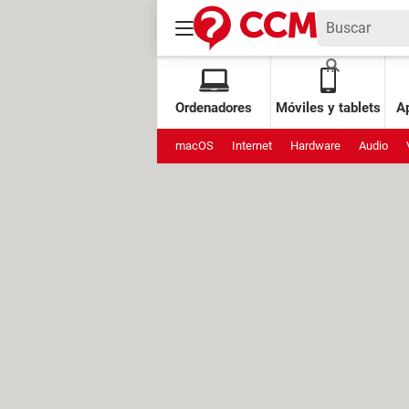
Ordenadores
Móviles y tablets
Ap
macOS
Internet
Hardware
Audio