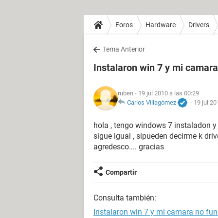
Foros
Hardware
Drivers
Tema Anterior
Instalaron win 7 y mi camara
ruben
- 19 jul 2010 a las 00:29
Carlos Villagómez
-
19 jul 20
hola , tengo windows 7 instaladon y
sigue igual , sipueden decirme k dri
agredesco.... gracias
Compartir
Consulta también:
Instalaron win 7 y mi camara no fu