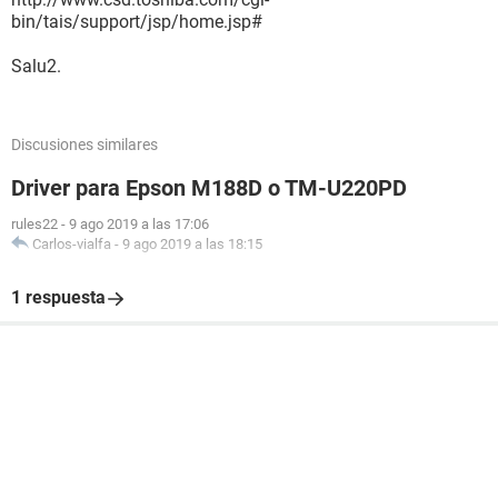
bin/tais/support/jsp/home.jsp#
Salu2.
Discusiones similares
Driver para Epson M188D o TM-U220PD
rules22
-
9 ago 2019 a las 17:06
Carlos-vialfa
-
9 ago 2019 a las 18:15
1 respuesta