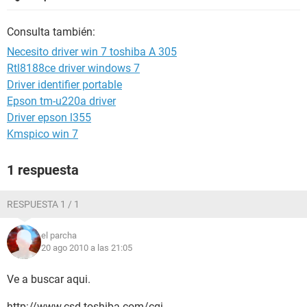
Consulta también:
Necesito driver win 7 toshiba A 305
Rtl8188ce driver windows 7
Driver identifier portable
Epson tm-u220a driver
Driver epson l355
Kmspico win 7
1 respuesta
RESPUESTA 1 / 1
el parcha
20 ago 2010 a las 21:05
Ve a buscar aqui.
http://www.csd.toshiba.com/cgi-