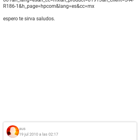
R186-1&h_page=hpcom&lang=es&cc=mx
espero te sirva saludos.
aus
19 jul 2010 a las 02:17