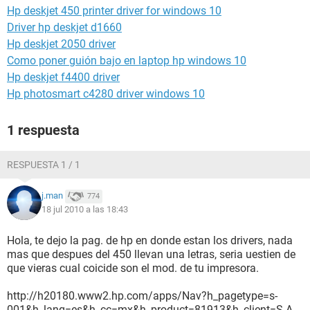
Hp deskjet 450 printer driver for windows 10
Driver hp deskjet d1660
Hp deskjet 2050 driver
Como poner guión bajo en laptop hp windows 10
Hp deskjet f4400 driver
Hp photosmart c4280 driver windows 10
1 respuesta
RESPUESTA 1 / 1
j.man
774
18 jul 2010 a las 18:43
Hola, te dejo la pag. de hp en donde estan los drivers, nada
mas que despues del 450 llevan una letras, seria uestien de
que vieras cual coicide son el mod. de tu impresora.
http://h20180.www2.hp.com/apps/Nav?h_pagetype=s-
001&h_lang=es&h_cc=mx&h_product=81913&h_client=S-A-