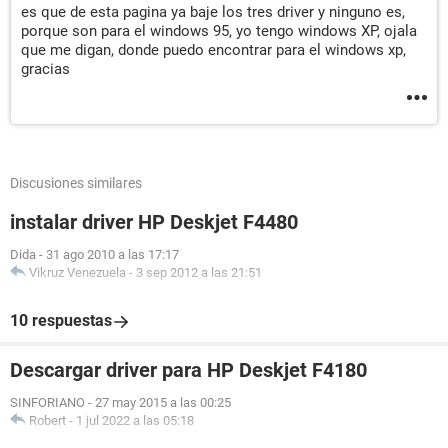
es que de esta pagina ya baje los tres driver y ninguno es,
porque son para el windows 95, yo tengo windows XP, ojala
que me digan, donde puedo encontrar para el windows xp,
gracias
Discusiones similares
instalar driver HP Deskjet F4480
Dida
-
31 ago 2010 a las 17:17
Vikruz Venezuela
-
3 sep 2012 a las 21:51
10 respuestas
Descargar driver para HP Deskjet F4180
SINFORIANO
-
27 may 2015 a las 00:25
Robert
-
1 jul 2022 a las 05:18