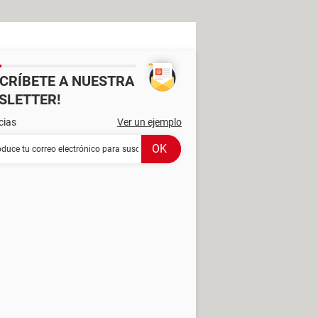
SCRÍBETE A NUESTRA
SLETTER!
cias
Ver un ejemplo