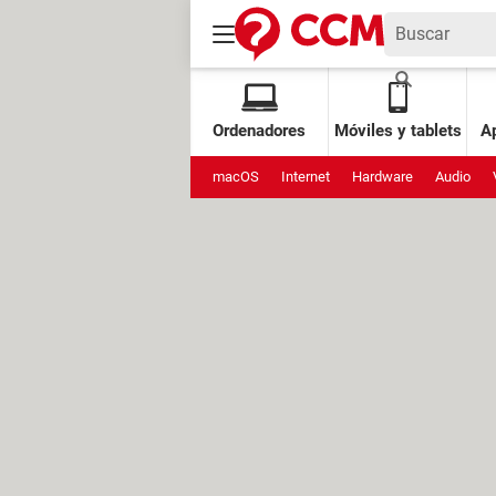
Ordenadores
Móviles y tablets
Ap
macOS
Internet
Hardware
Audio