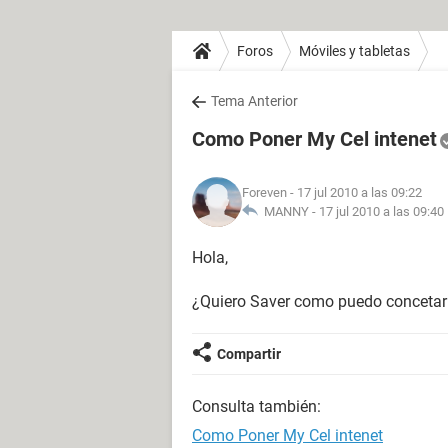
Foros
Móviles y tabletas
Tema Anterior
Como Poner My Cel intenet
Foreven
- 17 jul 2010 a las 09:22
MANNY -
17 jul 2010 a las 09:40
Hola,
¿Quiero Saver como puedo concetar 
Compartir
Consulta también:
Como Poner My Cel intenet