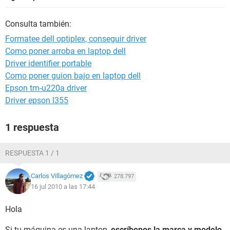
Consulta también:
Formatee dell optiplex, conseguir driver
Como poner arroba en laptop dell
Driver identifier portable
Como poner guion bajo en laptop dell
Epson tm-u220a driver
Driver epson l355
1 respuesta
RESPUESTA 1 / 1
Carlos Villagómez
278.797
16 jul 2010 a las 17:44
Hola
Si tu máquina es una laptop,
escríbenos la marca y modelo