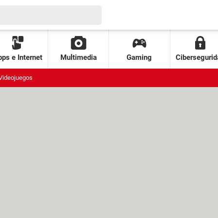
ps e Internet
Multimedia
Gaming
Cibersegurid
Videojuegos