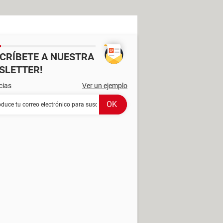
SCRÍBETE A NUESTRA
SLETTER!
cias
Ver un ejemplo