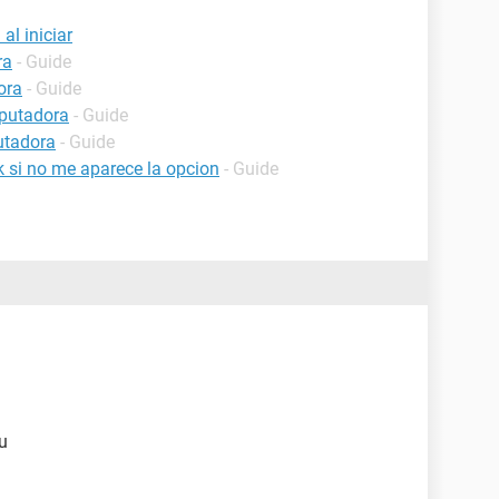
l iniciar
ra
- Guide
ora
- Guide
mputadora
- Guide
utadora
- Guide
 si no me aparece la opcion
- Guide
u