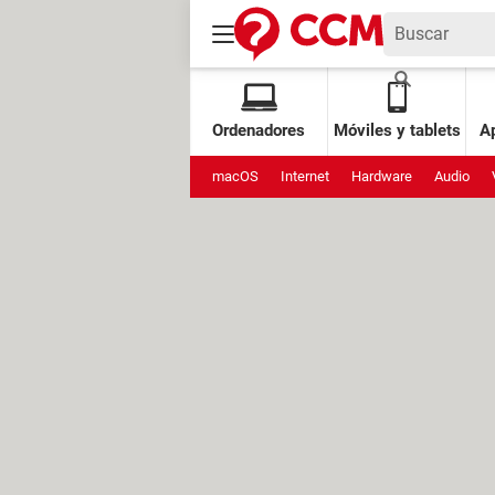
Ordenadores
Móviles y tablets
Ap
macOS
Internet
Hardware
Audio