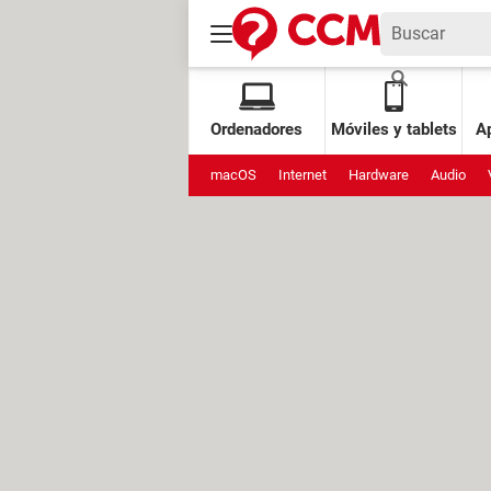
Ordenadores
Móviles y tablets
Ap
macOS
Internet
Hardware
Audio