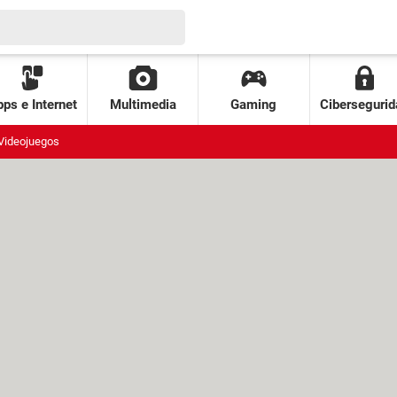
ps e Internet
Multimedia
Gaming
Cibersegurid
Videojuegos