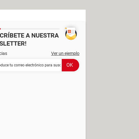
SCRÍBETE A NUESTRA
SLETTER!
cias
Ver un ejemplo