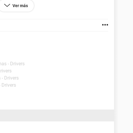
Ver más
as - Drivers
rivers
- Drivers
 Drivers