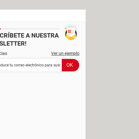
SCRÍBETE A NUESTRA
SLETTER!
cias
Ver un ejemplo