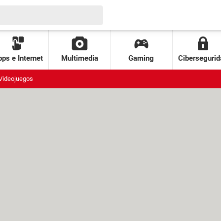
ps e Internet
Multimedia
Gaming
Cibersegurid
Videojuegos