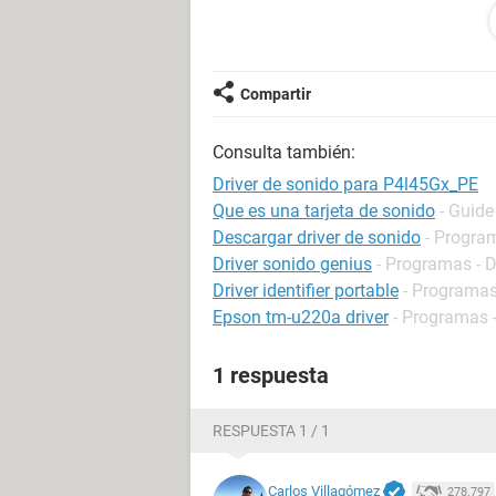
Por favor ayudenme.. Gracias
Compartir
Consulta también:
Driver de sonido para P4l45Gx_PE
Que es una tarjeta de sonido
- Guide
Descargar driver de sonido
- Program
Driver sonido genius
- Programas - D
Driver identifier portable
- Programas 
Epson tm-u220a driver
- Programas -
1 respuesta
RESPUESTA 1 / 1
Carlos Villagómez
278.797