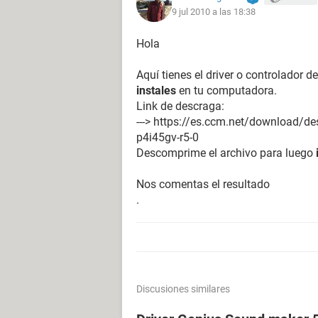
9 jul 2010 a las 18:38
Hola
Aquí tienes el driver o controlador 
instales
en tu computadora.
Link de descraga:
---> https://es.ccm.net/download/de
p4i45gv-r5-0
Descomprime el archivo para luego
Nos comentas el resultado
.
Discusiones similares