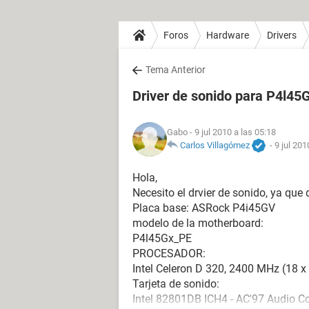
Foros
Hardware
Drivers
Tema Anterior
Driver de sonido para P4l45
Gabo
- 9 jul 2010 a las 05:18
Carlos Villagómez
-
9 jul 201
Hola,
Necesito el drvier de sonido, ya que 
Placa base: ASRock P4i45GV
modelo de la motherboard:
P4l45Gx_PE
PROCESADOR:
Intel Celeron D 320, 2400 MHz (18 x
Tarjeta de sonido:
Intel 82801DB ICH4 - AC'97 Audio Con