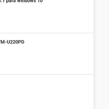
5.1 para windows 10
 TM-U220PD