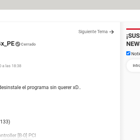
Siguiente Tema
¡SU
Gx_PE
NEW
Cerrado
Noti
0 a las 18:38
desinstale el programa sin querer xD..
 133)
troller [B-0] PCI