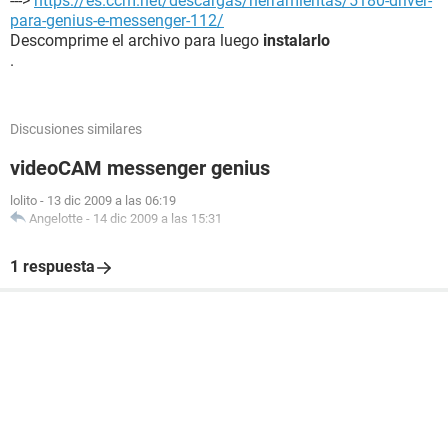
--->
https://es.ccm.net/descargas/herramientas/5180-driver-
para-genius-e-messenger-112/
Descomprime el archivo para luego
instalarlo
.
Discusiones similares
videoCAM messenger genius
lolito
-
13 dic 2009 a las 06:19
Angelotte
-
14 dic 2009 a las 15:31
1 respuesta