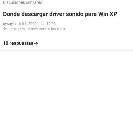
Discusiones similares
Donde descargar driver sonido para Win XP
cysayin
-
6 feb 2009 a las 19:26
LeoGatito
-
5 may 2009 a las 01:10
10 respuestas