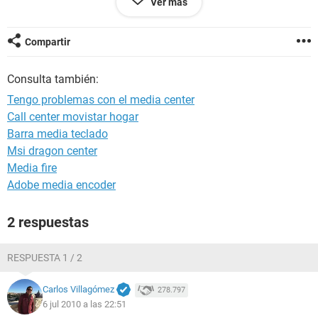
Ver más
Gracias
____________
Realtek ALC658 @ ATI SB400 AC97 Audio
Compartir
Consulta también:
Tengo problemas con el media center
Call center movistar hogar
Barra media teclado
Msi dragon center
Media fire
Adobe media encoder
2 respuestas
RESPUESTA 1 / 2
Carlos Villagómez
278.797
6 jul 2010 a las 22:51