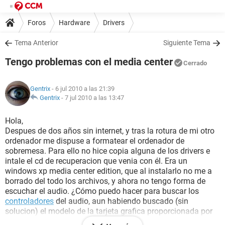
Foros
Hardware
Drivers
Tema Anterior
Siguiente Tema
Tengo problemas con el media center
Cerrado
Gentrix
- 6 jul 2010 a las 21:39
Gentrix
-
7 jul 2010 a las 13:47
Hola,
Despues de dos años sin internet, y tras la rotura de mi otro
ordenador me dispuse a formatear el ordenador de
sobremesa. Para ello no hice copia alguna de los drivers e
intale el cd de recuperacion que venia con él. Era un
windows xp media center edition, que al instalarlo no me a
borrado del todo los archivos, y ahora no tengo forma de
escuchar el audio. ¿Cómo puedo hacer para buscar los
controladores
del audio, aun habiendo buscado (sin
solucion) el modelo de la tarjeta grafica proporcionada por
el informe del
programa everest
?