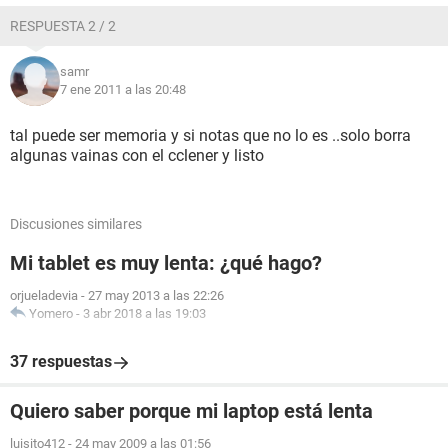
RESPUESTA 2 / 2
samr
7 ene 2011 a las 20:48
tal puede ser memoria y si notas que no lo es ..solo borra
algunas vainas con el cclener y listo
Discusiones similares
Mi tablet es muy lenta: ¿qué hago?
orjueladevia
-
27 may 2013 a las 22:26
Yomero
-
3 abr 2018 a las 19:03
37 respuestas
Quiero saber porque mi laptop está lenta
luisito412
-
24 may 2009 a las 01:56