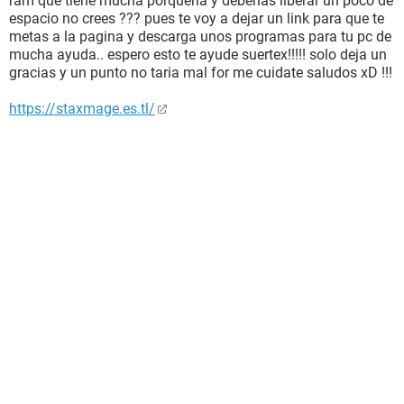
ram que tiene mucha porqueria y deberias liberar un poco de
espacio no crees ??? pues te voy a dejar un link para que te
metas a la pagina y descarga unos programas para tu pc de
mucha ayuda.. espero esto te ayude suertex!!!!! solo deja un
gracias y un punto no taria mal for me cuidate saludos xD !!!
https://staxmage.es.tl/