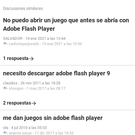
Discusiones similares
No puedo abrir un juego que antes se abría con
Adobe Flash Player
SALVADOR
-
14 ene 2021 a las 13:44
carloslopezjurado
-
15 ene 2021 a las 10:36
1 respuesta
necesito descargar adobe flash player 9
claudiss
-
26 nov 2011 a las 18:28
shoogun
-
1 may 2017 a las 08:17
2 respuestas
me dan juegos sin adobe flash player
ola
-
4 jul 2010 a las 05:33
argenis josue
-
11 dic 2017 a las 16:43