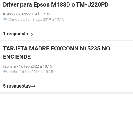
Driver para Epson M188D o TM-U220PD
rules22
-
9 ago 2019 à 17:06
Carlos-vialfa
-
9 ago 2019 à 18:15
1 respuesta
TARJETA MADRE FOXCONN N15235 NO
ENCIENDE
fabrism
-
16 feb 2022 à 18:16
boris
-
18 feb 2024 à 18:25
5 respuestas