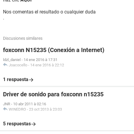
Nos comentas el resultado o cualquier duda
.
Discusiones similares
foxconn N15235 (Conexión a Internet)
ldzl_daniel
-
14 ene 2016 à 17:31
Joacocello
-
14 ene 2016 à 22:12
1 respuesta
Driver de sonido para foxconn n15235
JNR
-
10 abr 2011 à 02:16
WINEDRO
-
23 oct 2013 à 23:03
5 respuestas