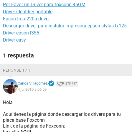
Por Favor un Driver para foxconn 45GM
Driver identifier portable
Epson tm-u220a driver
Descargar driver para instalar impresora epson stylus tx125
Driver epson l355
Driver easy
1 respuesta
RÉPONSE 1 / 1
Carlos Villagómez
278.797
4 jul 2010 à 06:59
Hola
Aquí tienes la página donde descargar los drivers para tu
placa base Foxconn
Link de la página de Foxconn:
haz clic
AQUI