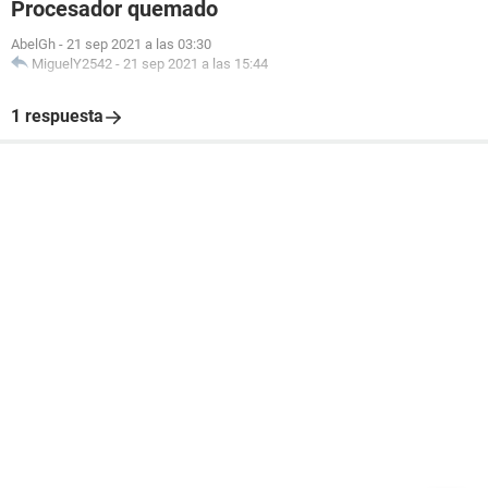
Procesador quemado
AbelGh
-
21 sep 2021 a las 03:30
MiguelY2542
-
21 sep 2021 a las 15:44
1 respuesta