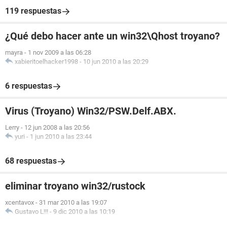
119 respuestas
¿Qué debo hacer ante un win32\Qhost troyano?
mayra
-
1 nov 2009 a las 06:28
xabieritoelhacker1998
-
10 jun 2010 a las 20:29
6 respuestas
Virus (Troyano) Win32/PSW.Delf.ABX.
Lerry
-
12 jun 2008 a las 20:56
yuri
-
1 jun 2010 a las 23:44
68 respuestas
eliminar troyano win32/rustock
xcentavox
-
31 mar 2010 a las 19:07
Gustavo L!!!
-
9 dic 2010 a las 10:19