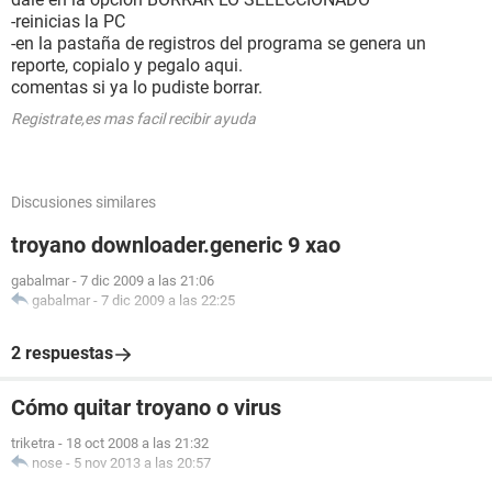
-reinicias la PC
-en la pastaña de registros del programa se genera un
reporte, copialo y pegalo aqui.
comentas si ya lo pudiste borrar.
Registrate,es mas facil recibir ayuda
Discusiones similares
troyano downloader.generic 9 xao
gabalmar
-
7 dic 2009 a las 21:06
gabalmar
-
7 dic 2009 a las 22:25
2 respuestas
Cómo quitar troyano o virus
triketra
-
18 oct 2008 a las 21:32
nose
-
5 nov 2013 a las 20:57