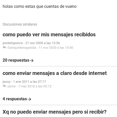
holas como estas que cuentas de vueno
Discusiones similares
como puedo ver mis mensajes recibidos
ponteloponce
-
21 nov 2009 a las 13:56
Dariquinterogaxiola
-
11 nov 2020 a las 15:40
20 respuestas
como enviar mensajes a claro desde internet
jessy
-
1 ene 2011 a las 07:17
jaime
-
7 mar 2018 a las 03:12
4 respuestas
Xq no puedo enviar mensajes pero si recibir?