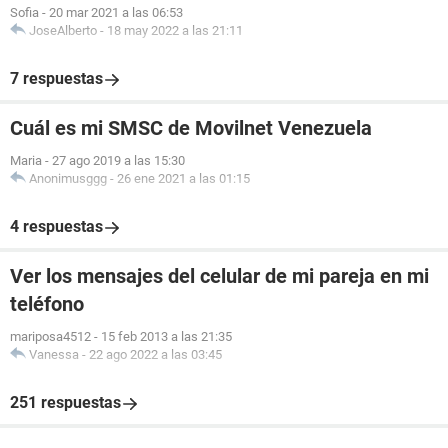
Sofia
-
20 mar 2021 a las 06:53
JoseAlberto
-
18 may 2022 a las 21:11
7 respuestas
Cuál es mi SMSC de Movilnet Venezuela
Maria
-
27 ago 2019 a las 15:30
Anonimusggg
-
26 ene 2021 a las 01:15
4 respuestas
Ver los mensajes del celular de mi pareja en mi
teléfono
mariposa4512
-
15 feb 2013 a las 21:35
Vanessa
-
22 ago 2022 a las 03:45
251 respuestas