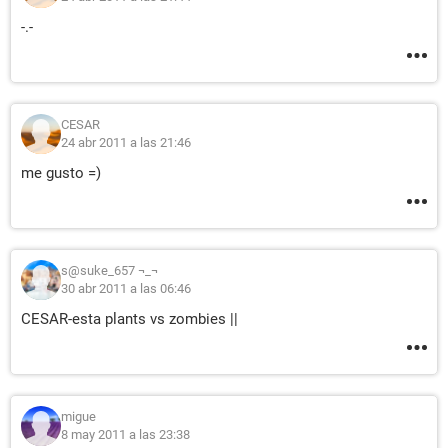
-.-
CESAR
24 abr 2011 a las 21:46
me gusto =)
s@suke_657 ¬_¬
30 abr 2011 a las 06:46
CESAR-esta plants vs zombies ||
migue
8 may 2011 a las 23:38