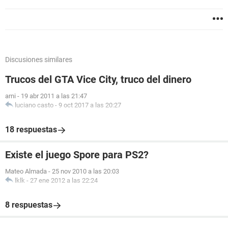
Discusiones similares
Trucos del GTA Vice City, truco del dinero
arni
-
19 abr 2011 a las 21:47
luciano casto
-
9 oct 2017 a las 20:27
18 respuestas
Existe el juego Spore para PS2?
Mateo Almada
-
25 nov 2010 a las 20:03
lklk
-
27 ene 2012 a las 22:24
8 respuestas