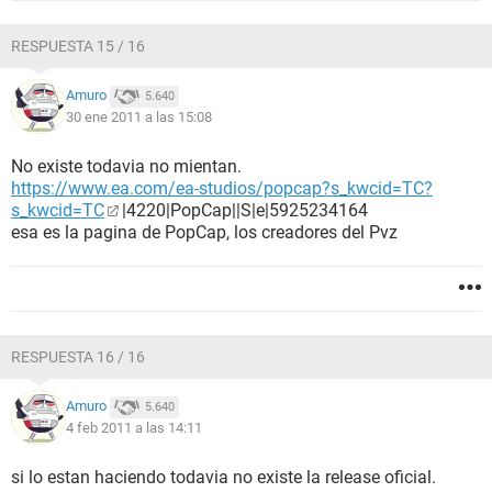
RESPUESTA 15 / 16
Amuro
5.640
30 ene 2011 a las 15:08
No existe todavia no mientan.
https://www.ea.com/ea-studios/popcap?s_kwcid=TC?
s_kwcid=TC
|4220|PopCap||S|e|5925234164
esa es la pagina de PopCap, los creadores del Pvz
RESPUESTA 16 / 16
Amuro
5.640
4 feb 2011 a las 14:11
si lo estan haciendo todavia no existe la release oficial.