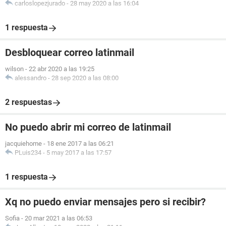
carloslopezjurado
-
28 may 2020 a las 16:04
1 respuesta
Desbloquear correo latinmail
wilson
-
22 abr 2020 a las 19:25
alessandro
-
28 sep 2020 a las 08:00
2 respuestas
No puedo abrir mi correo de latinmail
jacquiehome
-
18 ene 2017 a las 06:21
PLuis234
-
5 may 2017 a las 17:57
1 respuesta
Xq no puedo enviar mensajes pero si recibir?
Sofia
-
20 mar 2021 a las 06:53