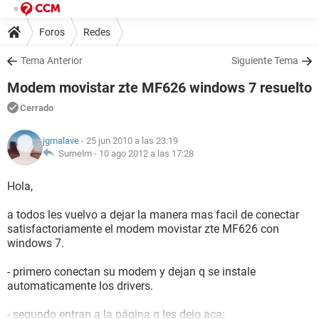
Foros
Redes
Tema Anterior
Siguiente Tema
Modem movistar zte MF626 windows 7 resuelto
Cerrado
jgmalave
- 25 jun 2010 a las 23:19
Surnelm -
10 ago 2012 a las 17:28
Hola,
a todos les vuelvo a dejar la manera mas facil de conectar
satisfactoriamente el modem movistar zte MF626 con
windows 7.
- primero conectan su modem y dejan q se instale
automaticamente los drivers.
- segundo entran a la página q les dejo aca: