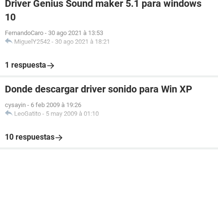
Driver Genius Sound maker 5.1 para windows
10
FernandoCaro
-
30 ago 2021 à 13:53
MiguelY2542
-
30 ago 2021 à 18:21
1 respuesta
Donde descargar driver sonido para Win XP
cysayin
-
6 feb 2009 à 19:26
LeoGatito
-
5 may 2009 à 01:10
10 respuestas