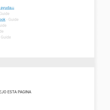
ayuda¡¡¡
 Guide
ook
- Guide
uide
de
- Guide
EJO ESTA PAGINA