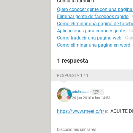
Consulta también:
Qiero conocer gente con una pagina 
Eliminar gente de facebook rapido
-
Como eliminar una pagina de faceb
Aplicaciones para conocer gente
- G
Como traducir una pagina web
- Gui
Como eliminar una pagina en word
1 respuesta
RESPUESTA 1 / 1
cristinaaah
1
26 jun 2010 a las 14:53
https://www.meetic.fr/
AQUI TE D
Discusiones similares