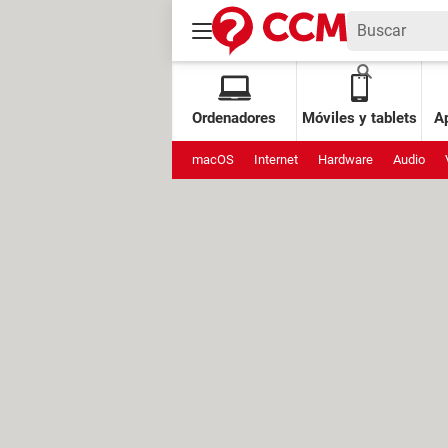
Ordenadores
Móviles y tablets
Ap
macOS
Internet
Hardware
Audio