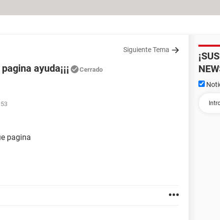
Siguiente Tema
¡SU
 pagina ayuda¡¡¡
NEW
Cerrado
Noti
:53
ue pagina