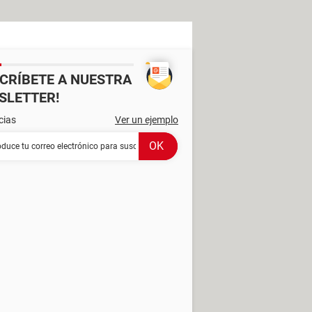
SCRÍBETE A NUESTRA
SLETTER!
cias
Ver un ejemplo