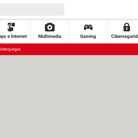
ps e Internet
Multimedia
Gaming
Cibersegurid
Videojuegos