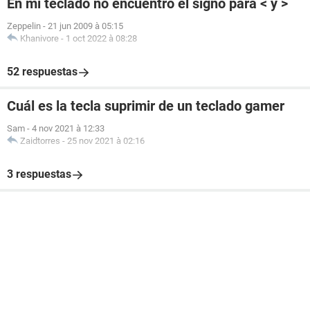
En mi teclado no encuentro el signo para < y >
Zeppelin
-
21 jun 2009 à 05:15
Khanivore
-
1 oct 2022 à 08:28
52 respuestas
Cuál es la tecla suprimir de un teclado gamer
Sam
-
4 nov 2021 à 12:33
Zaidtorres
-
25 nov 2021 à 02:16
3 respuestas