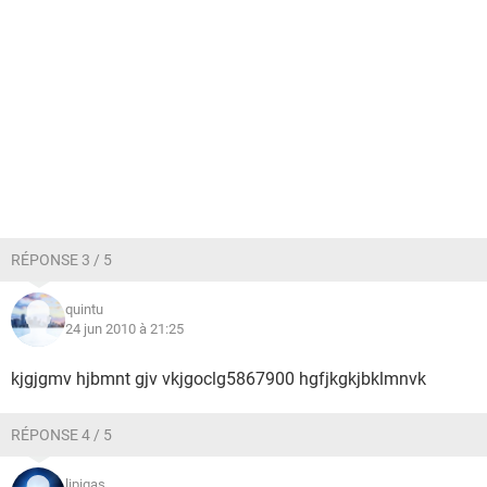
RÉPONSE 3 / 5
quintu
24 jun 2010 à 21:25
kjgjgmv hjbmnt gjv vkjgoclg5867900 hgfjkgkjbklmnvk
RÉPONSE 4 / 5
lipigas