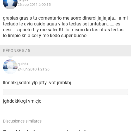
26 sep 2011 à 00:15
grasias grasis tu comentario me aorro dineroi jajjajaja... a mi
teclado le avia caido agua y las teclas se juntaban,,..... es
desir... aprieto L y me saler KL lo mismo kn las otras teclas
lo limpie kn alcol y me kedo super bueno
RÉPONSE 5 / 5
quintu
24 jun 2010 à 21:26
llñnhlkj,sddm ylp'pfty .vof jrnbkbj
jghddkkkrgi vm,cjc
Discusiones similares