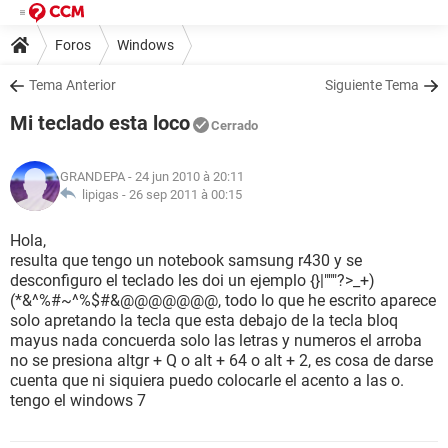
Foros
Windows
Tema Anterior
Siguiente Tema
Mi teclado esta loco
Cerrado
GRANDEPA
- 24 jun 2010 à 20:11
lipigas -
26 sep 2011 à 00:15
Hola,
resulta que tengo un notebook samsung r430 y se
desconfiguro el teclado les doi un ejemplo {}|"""?>_+)
(*&^%#~^%$#&@@@@@@@, todo lo que he escrito aparece
solo apretando la tecla que esta debajo de la tecla bloq
mayus nada concuerda solo las letras y numeros el arroba
no se presiona altgr + Q o alt + 64 o alt + 2, es cosa de darse
cuenta que ni siquiera puedo colocarle el acento a las o.
tengo el windows 7