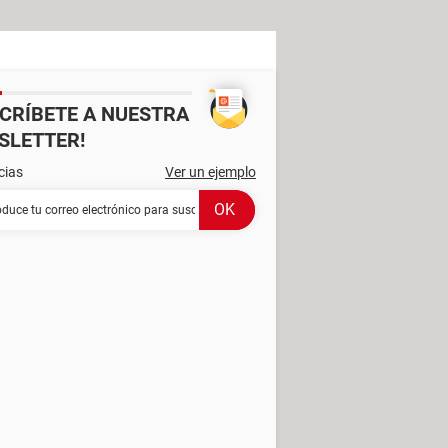
SCRÍBETE A NUESTRA
SLETTER!
cias
Ver un ejemplo