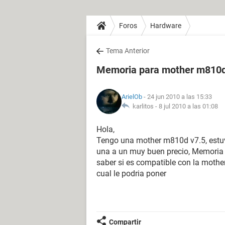
Foros
Hardware
Tema Anterior
Memoria para mother m810d
ArielOb
- 24 jun 2010 a las 15:33
karlitos -
8 jul 2010 a las 01:08
Hola,
Tengo una mother m810d v7.5, estuv
una a un muy buen precio, Memoria
saber si es compatible con la mothe
cual le podria poner
Compartir