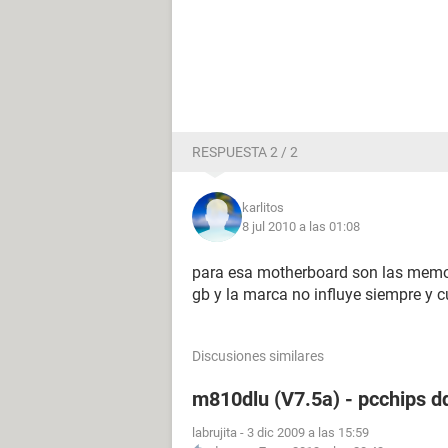
RESPUESTA 2 / 2
karlitos
8 jul 2010 a las 01:08
para esa motherboard son las memor
gb y la marca no influye siempre y 
Discusiones similares
m810dlu (V7.5a) - pcchips d
labrujita
-
3 dic 2009 a las 15:59