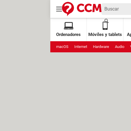
Ordenadores
Móviles y tablets
Ap
macOS
Internet
Hardware
Audio