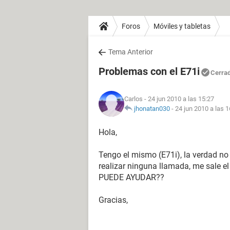
Foros
Móviles y tabletas
Tema Anterior
Problemas con el E71i
Cerra
Carlos
- 24 jun 2010 a las 15:27
jhonatan030
-
24 jun 2010 a las 1
Hola,
Tengo el mismo (E71i), la verdad no
realizar ninguna llamada, me sale 
PUEDE AYUDAR??
Gracias,