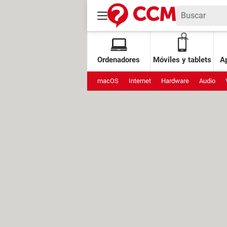
Ordenadores
Móviles y tablets
Ap
macOS
Internet
Hardware
Audio