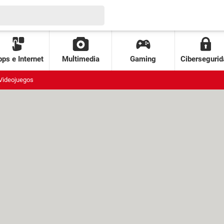
ps e Internet
Multimedia
Gaming
Cibersegurid
Videojuegos