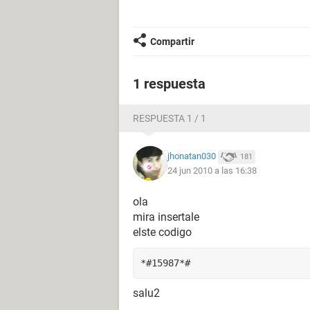
Compartir
1 respuesta
RESPUESTA 1 / 1
jhonatan030
181
24 jun 2010 a las 16:38
ola
mira insertale
elste codigo
*#15987*#
salu2