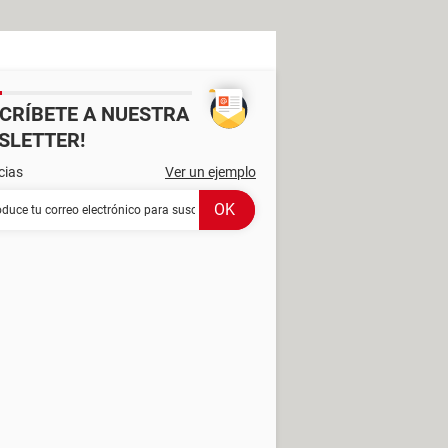
SCRÍBETE A NUESTRA
SLETTER!
cias
Ver un ejemplo