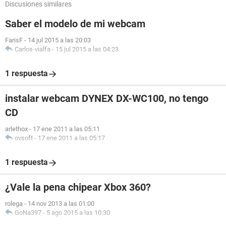
Discusiones similares
Saber el modelo de mi webcam
FarisF
-
14 jul 2015 a las 20:03
Carlos-vialfa
-
15 jul 2015 a las 04:23
1 respuesta
instalar webcam DYNEX DX-WC100, no tengo
CD
arlethox
-
17 ene 2011 a las 05:11
ovsoft
-
17 ene 2011 a las 05:17
1 respuesta
¿Vale la pena chipear Xbox 360?
rolega
-
14 nov 2013 a las 01:00
GoNa397
-
5 ago 2015 a las 10:30