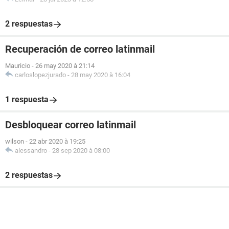
2 respuestas
Recuperación de correo latinmail
Mauricio
-
26 may 2020 à 21:14
carloslopezjurado
-
28 may 2020 à 16:04
1 respuesta
Desbloquear correo latinmail
wilson
-
22 abr 2020 à 19:25
alessandro
-
28 sep 2020 à 08:00
2 respuestas