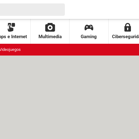
ps e Internet
Multimedia
Gaming
Cibersegurid
Videojuegos