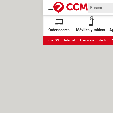
Ordenadores
Móviles y tablets
Ap
macOS
Internet
Hardware
Audio