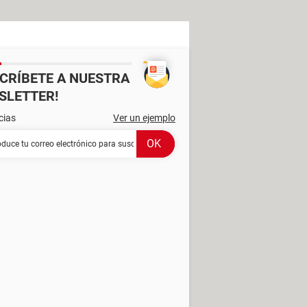
SCRÍBETE A NUESTRA
SLETTER!
cias
Ver un ejemplo