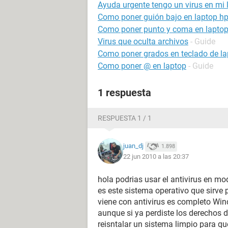
Ayuda urgente tengo un virus en mi 
Como poner guión bajo en laptop h
Como poner punto y coma en lapto
Virus que oculta archivos
- Guide
Como poner grados en teclado de la
Como poner @ en laptop
- Guide
1 respuesta
RESPUESTA 1 / 1
juan_dj
1.898
22 jun 2010 a las 20:37
hola podrias usar el antivirus en m
es este sistema operativo que sirve
viene con antivirus es completo Wi
aunque si ya perdiste los derechos d
reisntalar un sistema limpio para q