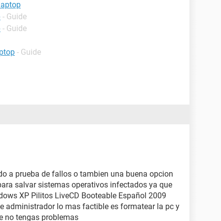
laptop
p
- Guide
p
- Guide
ptop
- Guide
odo a prueba de fallos o tambien una buena opcion
 para salvar sistemas operativos infectados ya que
ndows XP Pilitos LiveCD Booteable Español 2009
e administrador lo mas factible es formatear la pc y
ue no tengas problemas