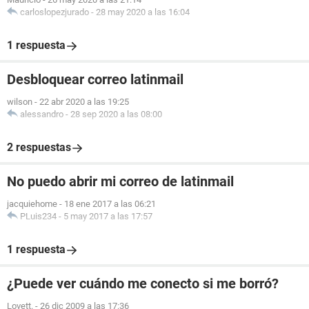
carloslopezjurado
-
28 may 2020 a las 16:04
1 respuesta
Desbloquear correo latinmail
wilson
-
22 abr 2020 a las 19:25
alessandro
-
28 sep 2020 a las 08:00
2 respuestas
No puedo abrir mi correo de latinmail
jacquiehome
-
18 ene 2017 a las 06:21
PLuis234
-
5 may 2017 a las 17:57
1 respuesta
¿Puede ver cuándo me conecto si me borró?
Lovett.
-
26 dic 2009 a las 17:36