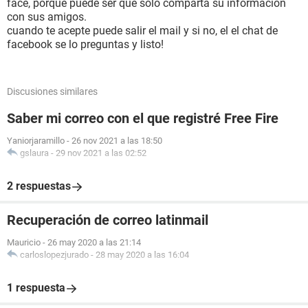
face, porque puede ser que solo comparta su informacion
con sus amigos.
cuando te acepte puede salir el mail y si no, el el chat de
facebook se lo preguntas y listo!
Discusiones similares
Saber mi correo con el que registré Free Fire
Yaniorjaramillo
-
26 nov 2021 a las 18:50
gslaura
-
29 nov 2021 a las 02:52
2 respuestas
Recuperación de correo latinmail
Mauricio
-
26 may 2020 a las 21:14
carloslopezjurado
-
28 may 2020 a las 16:04
1 respuesta