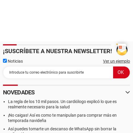
[ BIOS ]
Propiedades de la BIOS:
Vendedor Phoenix Technologies, LTD
Versión 6.00 PG
Fecha de salida 07/28/2005
Tamaño 256 KB
Dispositivos de arranque Floppy Disk, Hard Disk, CD-ROM,
ATAPI ZIP, LS-120
¡SUSCRÍBETE A NUESTRA NEWSLETTER!
Funciones disponibles Flash BIOS, Shadow BIOS, Selectable
Boot, EDD
Noticias
Ver un ejemplo
Standards soportados DMI, APM, ACPI, PnP
Posibilidades de expansión ISA, PCI, AGP, USB
[ Sistema ]
NOVEDADES
Propiedades del Sistema:
Fabricante VIA Technologies, Inc.
La regla de los 10 mil pasos. Un cardiólogo explicó lo que es
realmente necesario para la salud
Producto KM266A-8235
Tipo de arranque Botón marcha/parada
¡No caigas! Así es como te manipulan para comprar más en
temporada navideña
[ Placa base ]
Así puedes tomarte un descanso de WhatsApp sin borrar la