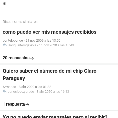
BI
Discusiones similares
como puedo ver mis mensajes recibidos
ponteloponce
-
21 nov 2009 a las 13:56
Dariquinterogaxiola
-
11 nov 2020 a las 15:40
20 respuestas
Quiero saber el número de mi chip Claro
Paraguay
Armando
-
8 abr 2020 a las 01:32
carloslopezjurado
-
8 abr 2020 a las 16:13
1 respuesta
Xq no puedo enviar mensajes pero si recibir?