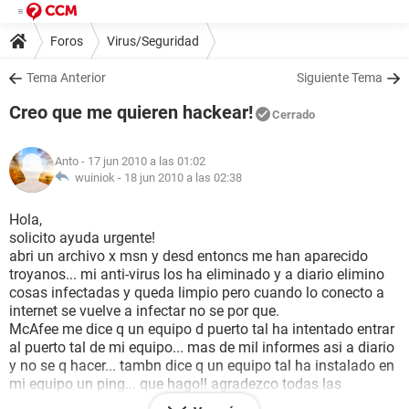
Foros
Virus/Seguridad
Tema Anterior
Siguiente Tema
Creo que me quieren hackear!
Cerrado
Anto
- 17 jun 2010 a las 01:02
wuiniok -
18 jun 2010 a las 02:38
Hola,
solicito ayuda urgente!
abri un archivo x msn y desd entoncs me han aparecido
troyanos... mi anti-virus los ha eliminado y a diario elimino
cosas infectadas y queda limpio pero cuando lo conecto a
internet se vuelve a infectar no se por que.
McAfee me dice q un equipo d puerto tal ha intentado entrar
al puerto tal de mi equipo... mas de mil informes asi a diario
y no se q hacer... tambn dice q un equipo tal ha instalado en
mi equipo un ping... que hago!! agradezco todas las
ayudas... gracias chicos... estoy preocupadisima. <3