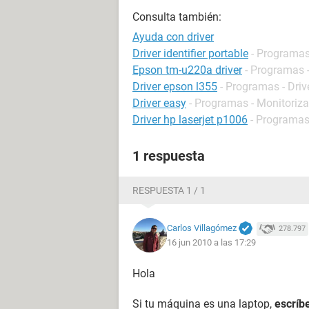
Consulta también:
Ayuda con driver
Driver identifier portable
- Programas 
Epson tm-u220a driver
- Programas -
Driver epson l355
- Programas - Driv
Driver easy
- Programas - Monitoriza
Driver hp laserjet p1006
- Programas 
1 respuesta
RESPUESTA 1 / 1
Carlos Villagómez
278.797
16 jun 2010 a las 17:29
Hola
Si tu máquina es una laptop,
escríb