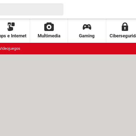
ps e Internet
Multimedia
Gaming
Cibersegurid
Videojuegos