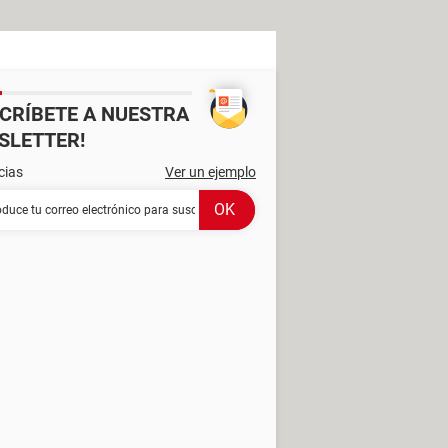
SCRÍBETE A NUESTRA
SLETTER!
cias
Ver un ejemplo