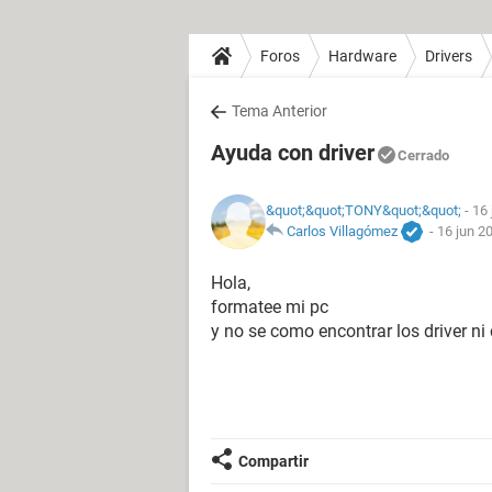
Foros
Hardware
Drivers
Tema Anterior
Ayuda con driver
Cerrado
&quot;&quot;TONY&quot;&quot;
- 16 
Carlos Villagómez
-
16 jun 2
Hola,
formatee mi pc
y no se como encontrar los driver n
Compartir