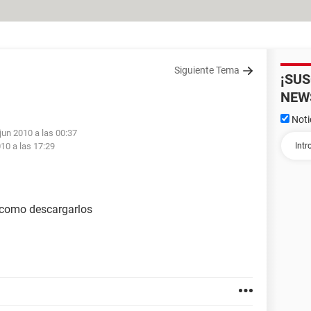
Siguiente Tema
¡SU
NEW
Noti
jun 2010 a las 00:37
010 a las 17:29
i como descargarlos