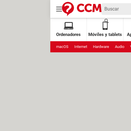
Ordenadores
Móviles y tablets
Ap
macOS
Internet
Hardware
Audio