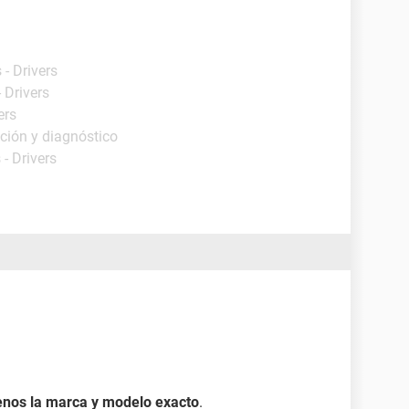
- Drivers
 Drivers
ers
ción y diagnóstico
- Drivers
enos la marca y modelo exacto
.