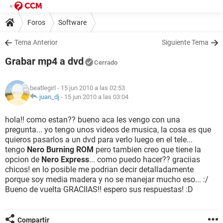
Foros
Software
Tema Anterior
Siguiente Tema
Grabar mp4 a dvd
Cerrado
beatlegirl
- 15 jun 2010 a las 02:53
juan_dj
-
15 jun 2010 a las 03:04
hola!! como estan?? bueno aca les vengo con una
pregunta... yo tengo unos videos de musica, la cosa es que
quieros pasarlos a un dvd para verlo luego en el tele...
tengo
Nero Burning ROM
pero tambien creo que tiene la
opcion de
Nero Express
... como puedo hacer?? graciias
chicos! en lo posible me podrian decir detalladamente
porque soy media madera y no se manejar mucho eso... :/
Bueno de vuelta GRACIIAS!! espero sus respuestas! :D
Compartir