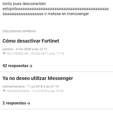
tonta pues desconectelo
estupidaaaaaaaaaaaaaaaaaaaaaaaaaaaaaaaaaaaaaaaaa
aaaaaaaaaaaaaaaaaa o metase en menssenger
Discusiones similares
Cómo desactivar Fortinet
juankar
-
4 nov 2008 a las 23:13
ELL FIFFAS XD
-
20 feb 2017 a las 17:14
42 respuestas
Ya no deseo utilizar Messenger
Geovachavarria
-
11 jul 2018 a las 07:16
Geovachavarria
-
11 jul 2018 a las 12:26
2 respuestas