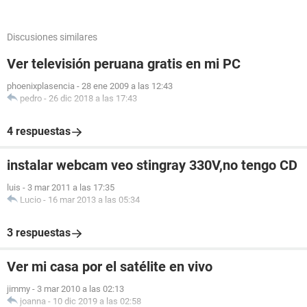
Discusiones similares
Ver televisión peruana gratis en mi PC
phoenixplasencia
-
28 ene 2009 a las 12:43
pedro
-
26 dic 2018 a las 17:43
4 respuestas
instalar webcam veo stingray 330V,no tengo CD
luis
-
3 mar 2011 a las 17:35
Lucio
-
16 mar 2013 a las 05:34
3 respuestas
Ver mi casa por el satélite en vivo
jimmy
-
3 mar 2010 a las 02:13
joanna
-
10 dic 2019 a las 02:58