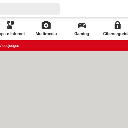
ps e Internet
Multimedia
Gaming
Cibersegurid
Videojuegos