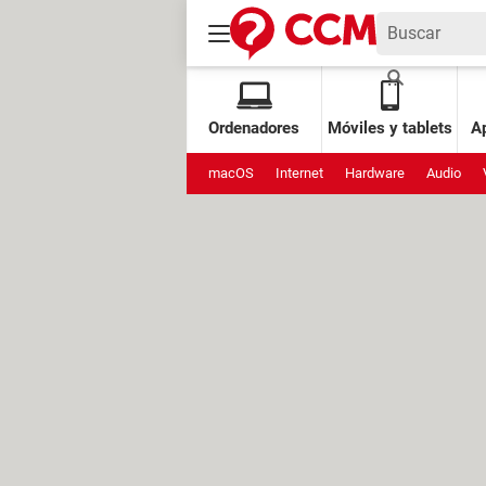
Ordenadores
Móviles y tablets
Ap
macOS
Internet
Hardware
Audio