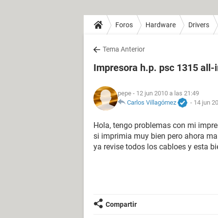
Foros
Hardware
Drivers
Tema Anterior
Impresora h.p. psc 1315 all-
pepe
- 12 jun 2010 a las 21:49
Carlos Villagómez
-
14 jun 2
Hola, tengo problemas con mi impres
si imprimia muy bien pero ahora ma
ya revise todos los cabloes y esta b
Compartir