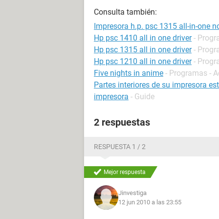
Consulta también:
Impresora h.p. psc 1315 all-in-one 
Hp psc 1410 all in one driver
- Progr
Hp psc 1315 all in one driver
- Progr
Hp psc 1210 all in one driver
- Progr
Five nights in anime
- Programas - A
Partes interiores de su impresora e
impresora
- Guide
2 respuestas
RESPUESTA 1 / 2
Mejor respuesta
Jinvestiga
12 jun 2010 a las 23:55