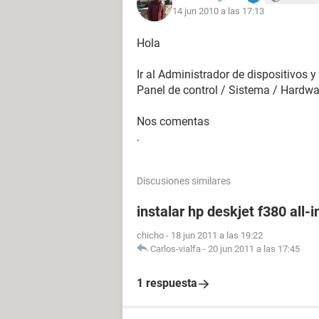
14 jun 2010 a las 17:13
Hola
Ir al Administrador de dispositivos y
Panel de control / Sistema / Hardwa
Nos comentas
.
Discusiones similares
instalar hp deskjet f380 all-
chicho
-
18 jun 2011 a las 19:22
Carlos-vialfa
-
20 jun 2011 a las 17:45
1 respuesta