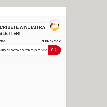
SCRÍBETE A NUESTRA
SLETTER!
cias
Ver un ejemplo