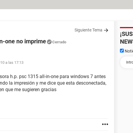
Siguiente Tema
¡SU
in-one no imprime
NEW
Cerrado
Noti
010 a las 17:13
ora h.p. psc 1315 all-in-one para windows 7 antes
ndo la impresión y me dice que esta desconectada,
ien que me sugieren gracias