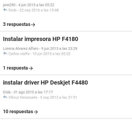
jere290
-
4 jun 2015 a las 05:22
liriob
-
22 sep 2016 a las 15:48
3 respuestas
Instalar impresora HP F4180
Lorena Alvarez Alfaro
-
9 jun 2013 a las 23:29
Carlos-vialfa
-
10 jun 2013 a las 02:22
1 respuesta
instalar driver HP Deskjet F4480
Dida
-
31 ago 2010 a las 17:17
Vikruz Venezuela
-
3 sep 2012 a las 21:51
10 respuestas