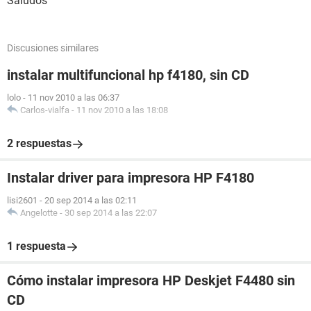
Saludos
Discusiones similares
instalar multifuncional hp f4180, sin CD
lolo
-
11 nov 2010 a las 06:37
Carlos-vialfa
-
11 nov 2010 a las 18:08
2 respuestas
Instalar driver para impresora HP F4180
lisi2601
-
20 sep 2014 a las 02:11
Angelotte
-
30 sep 2014 a las 22:07
1 respuesta
Cómo instalar impresora HP Deskjet F4480 sin
CD