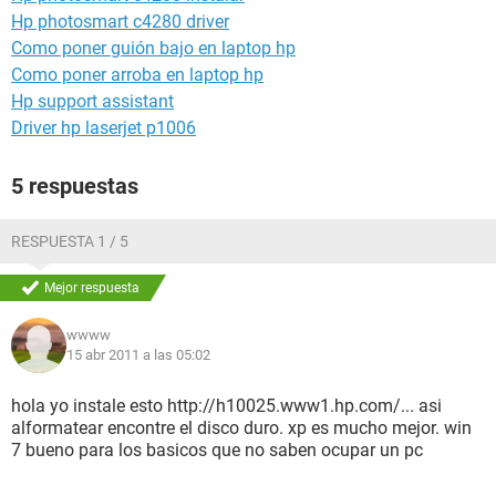
Hp photosmart c4280 driver
Como poner guión bajo en laptop hp
Como poner arroba en laptop hp
Hp support assistant
Driver hp laserjet p1006
5 respuestas
RESPUESTA 1 / 5
Mejor respuesta
wwww
15 abr 2011 a las 05:02
hola yo instale esto http://h10025.www1.hp.com/... asi
alformatear encontre el disco duro. xp es mucho mejor. win
7 bueno para los basicos que no saben ocupar un pc