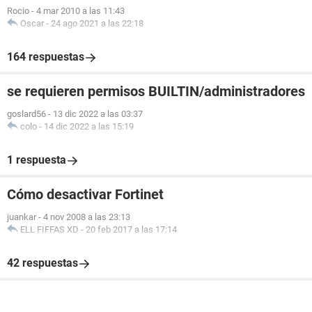
Rocio
-
4 mar 2010 a las 11:43
Oscar
-
24 ago 2021 a las 22:18
164 respuestas
se requieren permisos BUILTIN/administradores
goslard56
-
13 dic 2022 a las 03:37
colo
-
14 dic 2022 a las 15:19
1 respuesta
Cómo desactivar Fortinet
juankar
-
4 nov 2008 a las 23:13
ELL FIFFAS XD
-
20 feb 2017 a las 17:14
42 respuestas